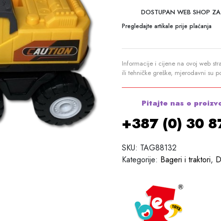
DOSTUPAN WEB SHOP ZA
Pregledajte artikale prije plaćanja
Informacije i cijene na ovoj web str
ili tehničke greške, mjerodavni su 
Pitajte nas o proizv
+387 (0) 30 
SKU:
TAG88132
Kategorije:
Bageri i traktori
,
D