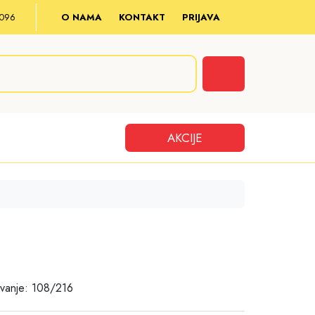
8 096
O NAMA
KONTAKT
PRIJAVA
Cart
AKCIJE
vanje: 108/216