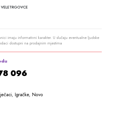
 VELETRGOVCE
anici imaju informativni karakter. U slučaju eventualne ljudske
podaci dostupni na prodajnim mjestima
odu
878 096
ječaci
,
Igračke
,
Novo