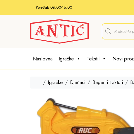
Skip to content
Pon-Sub 08:00-16:00
P
r
o
d
u
c
t
Naslovna
Igračke
Tekstil
Novi proi
s
s
e
a
r
Home
Igračke
Dječaci
Bageri i traktori
B
c
h