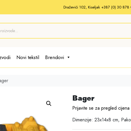
Draževići 102, Kiseljak +387 (0) 30 87
zvodi
Novi tekstil
Brendovi
ager
Bager
Prijavite se za pregled cijena
Dimenzije: 23x14x8 cm, Pako