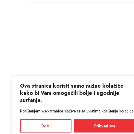
Ova stranica koristi samo nužne kolačiće
kako bi Vam omogućili bolje i ugodnije
surfanje.
Korištenjem web stranice slažete se sa uvjetima korištenja kolačića
Odbij
Prihvati sve