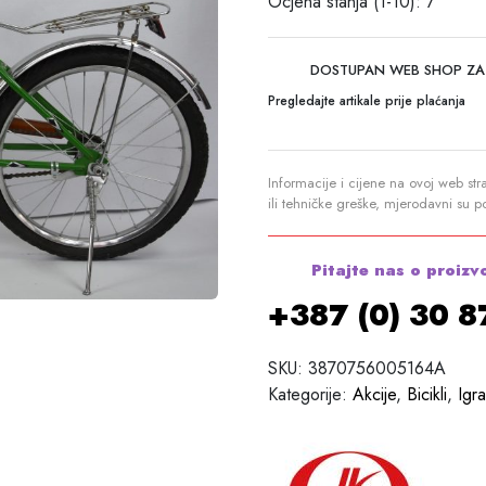
Ocjena stanja (1-10): 7
DOSTUPAN WEB SHOP ZA
Pregledajte artikale prije plaćanja
Informacije i cijene na ovoj web str
ili tehničke greške, mjerodavni su 
Pitajte nas o proizv
+387 (0) 30 
SKU:
3870756005164A
Kategorije:
Akcije
,
Bicikli
,
Igr