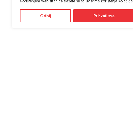
Korištenjem web stranice slažete se sa uvjetima korištenja kolačića
Odbij
Prihvati sve
KON
ANTIĆ d
Adres
Facebook
Dražević
Instagram
Radno
Ponedjel
Informacije i cijene na ovoj web stranici imaju informativni
karakter. U slučaju eventualne ljudske ili tehničke greške,
mjerodavni su podaci dostupni na prodajnim mjestima
SSL si