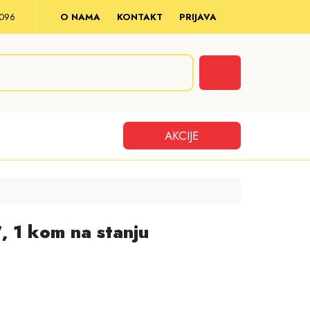
8 096
O NAMA
KONTAKT
PRIJAVA
Cart
AKCIJE
″, 1 kom na stanju