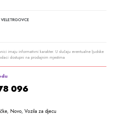
 VELETRGOVCE
anici imaju informativni karakter. U slučaju eventualne ljudske
podaci dostupni na prodajnim mjestima
odu
878 096
ačke
,
Novo
,
Vozila za djecu