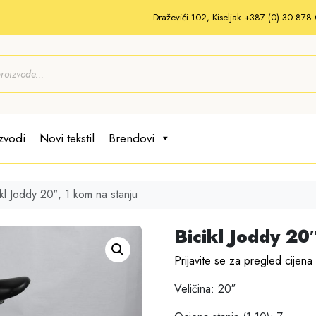
Draževići 102, Kiseljak +387 (0) 30 87
zvodi
Novi tekstil
Brendovi
ikl Joddy 20″, 1 kom na stanju
Bicikl Joddy 20
Prijavite se za pregled cijena
Veličina: 20″