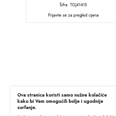
Šifra: TGJ41415
Prijavite se za pregled cijena
Ova stranica koristi samo nužne kolačiće
kako bi Vam omogućili bolje i ugodnije
surfanje.