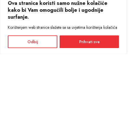
Ova stranica koristi samo nužne kolačiće
kako bi Vam omogućili bolje i ugodnije
surfanje.
Korištenjem web stranice slažete se sa uvjetima korištenja kolačića
Odbij
Prihvati sve
Facebook
Instagram
Informacije i cijene na ovoj web stranici imaju informativni karakter. U slučaju