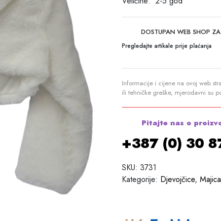
Veličine: 2-5 god
DOSTUPAN WEB SHOP ZA
Pregledajte artikale prije plaćanja
Informacije i cijene na ovoj web str
ili tehničke greške, mjerodavni su 
Pitajte nas o proizv
+387 (0) 30 
SKU:
3731
Kategorije:
Djevojčice
,
Majica