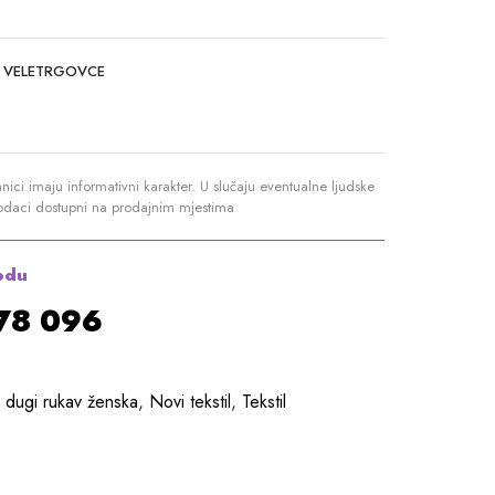
 VELETRGOVCE
anici imaju informativni karakter. U slučaju eventualne ljudske
podaci dostupni na prodajnim mjestima
odu
878 096
 dugi rukav ženska
,
Novi tekstil
,
Tekstil