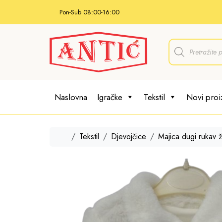
Skip to content
Pon-Sub 08:00-16:00
P
r
o
d
u
c
t
Naslovna
Igračke
Tekstil
Novi proi
s
s
e
a
r
Home
Tekstil
Djevojčice
Majica dugi rukav 
c
h