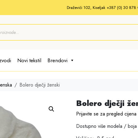
Draževići 102, Kiseljak +387 (0) 30 87
zvodi
Novi tekstil
Brendovi
ženska
Bolero dječji ženski
Bolero dječji že
Prijavite se za pregled cijena
Dostupno više modela / boja 