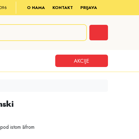
8 096
O NAMA
KONTAKT
PRIJAVA
Cart
AKCIJE
nski
pod istom šifrom