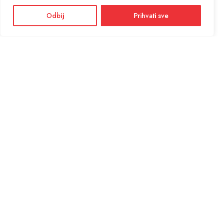
Odbij
Prihvati sve
Facebook
Instagram
Informacije i cijene na ovoj web stranici imaju informativni karakter. U slučaju
eventualne ljudske ili tehničke greške, mjerodavni su podaci dostupni na prodajnim
mjestima
KONTAKT