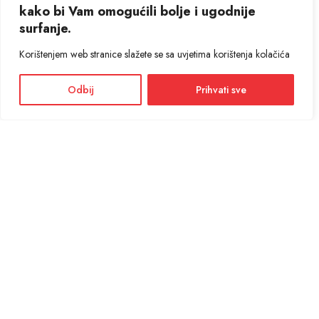
kako bi Vam omogućili bolje i ugodnije
surfanje.
Korištenjem web stranice slažete se sa uvjetima korištenja kolačića
Odbij
Prihvati sve
Facebook
Instagram
Informacije i cijene na ovoj web stranici imaju informativni karakter. U slučaju
eventualne ljudske ili tehničke greške, mjerodavni su podaci dostupni na prodajnim