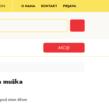
8 096
O NAMA
KONTAKT
PRIJAVA
Cart
AKCIJE
a muška
pod istom šifrom