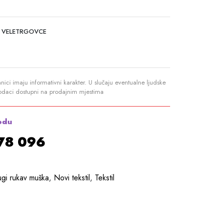
 VELETRGOVCE
anici imaju informativni karakter. U slučaju eventualne ljudske
podaci dostupni na prodajnim mjestima
odu
878 096
ugi rukav muška
,
Novi tekstil
,
Tekstil