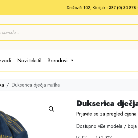
Draževići 102, Kiseljak +387 (0) 30 87
zvodi
Novi tekstil
Brendovi
ka
Dukserica dječja muška
Dukserica dječj
Prijavite se za pregled cijena
Dostupno više modela / boja 