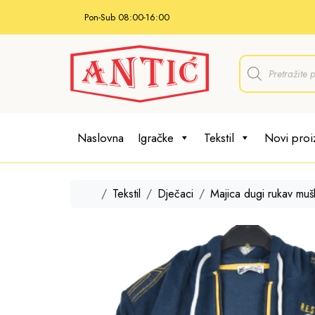
Skip to content
Pon-Sub 08:00-16:00
P
r
o
d
u
c
t
Naslovna
Igračke
Tekstil
Novi proi
s
s
e
a
r
Home
Tekstil
Dječaci
Majica dugi rukav muš
c
h