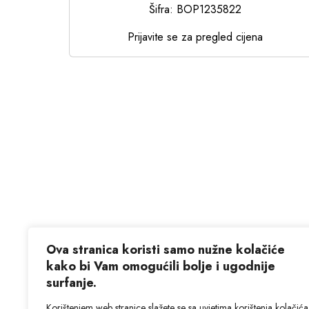
Šifra: BOP1235822
Prijavite se za pregled cijena
Ova stranica koristi samo nužne kolačiće
kako bi Vam omogućili bolje i ugodnije
surfanje.
Korištenjem web stranice slažete se sa uvjetima korištenja kolačića