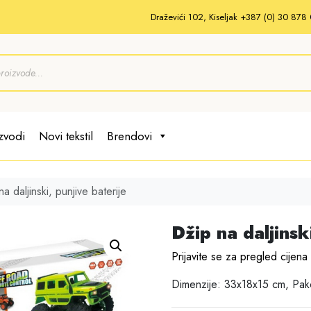
Draževići 102, Kiseljak +387 (0) 30 87
zvodi
Novi tekstil
Brendovi
a daljinski, punjive baterije
Džip na daljinsk
Prijavite se za pregled cijena
Dimenzije: 33x18x15 cm, Pak