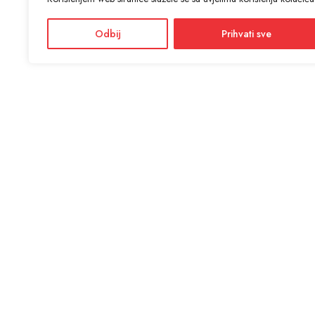
Odbij
Prihvati sve
KON
ANTIĆ d
Adres
Facebook
Dražević
Instagram
Radno
Ponedjel
Informacije i cijene na ovoj web stranici imaju informativni
karakter. U slučaju eventualne ljudske ili tehničke greške,
mjerodavni su podaci dostupni na prodajnim mjestima
SSL si