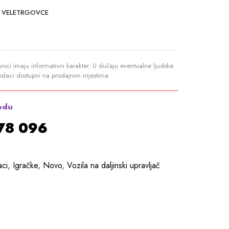
 VELETRGOVCE
anici imaju informativni karakter. U slučaju eventualne ljudske
podaci dostupni na prodajnim mjestima
odu
878 096
aci
,
Igračke
,
Novo
,
Vozila na daljinski upravljač