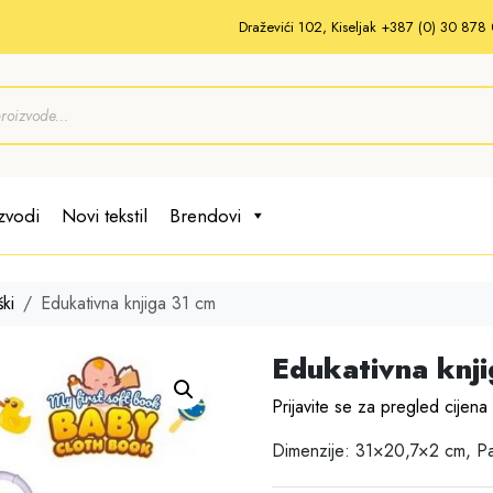
Draževići 102, Kiseljak +387 (0) 30 87
zvodi
Novi tekstil
Brendovi
ki
Edukativna knjiga 31 cm
Edukativna knji
Prijavite se za pregled cijena
Dimenzije: 31×20,7×2 cm, P