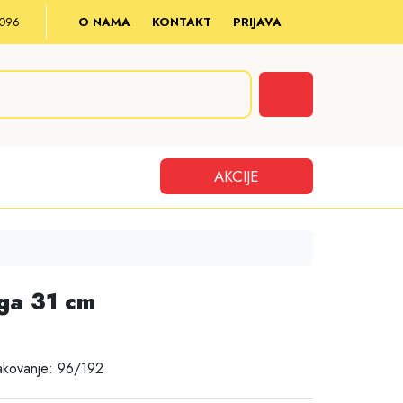
8 096
O NAMA
KONTAKT
PRIJAVA
Cart
AKCIJE
ga 31 cm
akovanje: 96/192