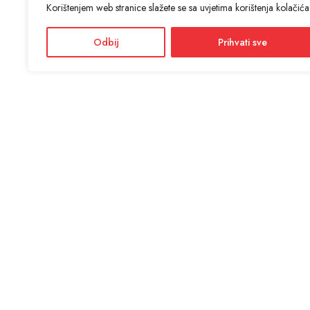
Korištenjem web stranice slažete se sa uvjetima korištenja kolačića
Odbij
Prihvati sve
KON
ANTIĆ d
Adres
Facebook
Dražević
Instagram
Radno
Ponedjel
Informacije i cijene na ovoj web stranici imaju informativni
karakter. U slučaju eventualne ljudske ili tehničke greške,
mjerodavni su podaci dostupni na prodajnim mjestima
SSL si