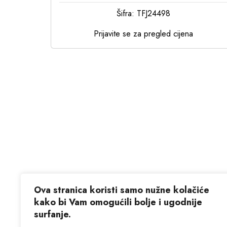
Šifra: TFJ24498
Prijavite se za pregled cijena
Ova stranica koristi samo nužne kolačiće
kako bi Vam omogućili bolje i ugodnije
surfanje.