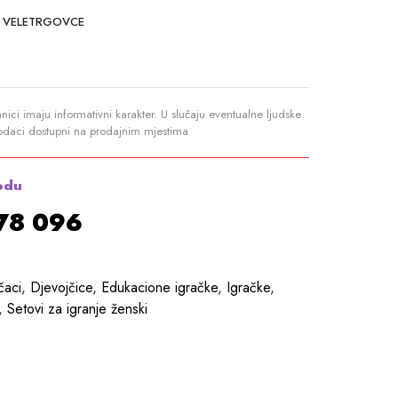
 VELETRGOVCE
anici imaju informativni karakter. U slučaju eventualne ljudske
podaci dostupni na prodajnim mjestima
odu
878 096
čaci
,
Djevojčice
,
Edukacione igračke
,
Igračke
,
,
Setovi za igranje ženski