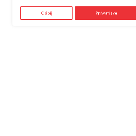
Odbij
Prihvati sve
KON
ANTIĆ d
Adres
Facebook
Dražević
Instagram
Radno
Ponedjel
Informacije i cijene na ovoj web stranici imaju informativni
karakter. U slučaju eventualne ljudske ili tehničke greške,
mjerodavni su podaci dostupni na prodajnim mjestima
SSL si