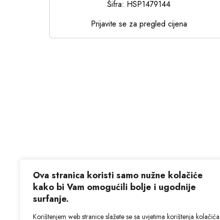
Šifra: HSP1479144
Prijavite se za pregled cijena
Ova stranica koristi samo nužne kolačiće
kako bi Vam omogućili bolje i ugodnije
surfanje.
Korištenjem web stranice slažete se sa uvjetima korištenja kolačića