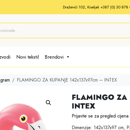
Draževići 102, Kiseljak +387 (0) 30 87
zvodi
Novi tekstil
Brendovi
ogram
FLAMINGO ZA KUPANJE 142x137x97cm – INTEX
FLAMINGO ZA 
INTEX
Prijavite se za pregled cijena
Dimenzije: 142x137x97 cm, P