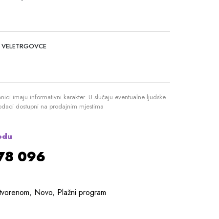
 VELETRGOVCE
anici imaju informativni karakter. U slučaju eventualne ljudske
podaci dostupni na prodajnim mjestima
odu
878 096
otvorenom
,
Novo
,
Plažni program