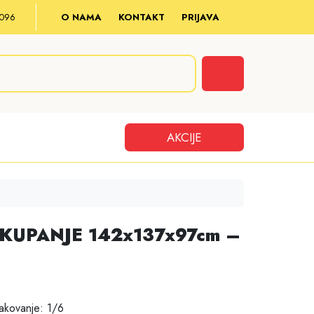
8 096
O NAMA
KONTAKT
PRIJAVA
Cart
AKCIJE
KUPANJE 142x137x97cm –
akovanje: 1/6