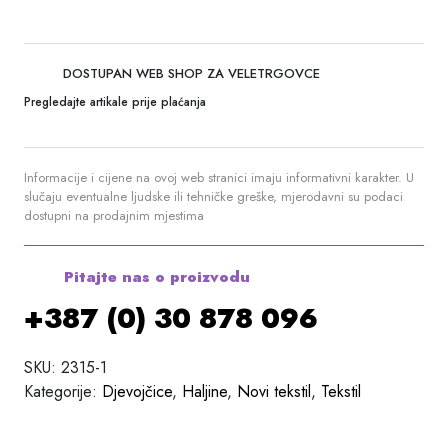
DOSTUPAN WEB SHOP ZA VELETRGOVCE
Pregledajte artikale prije plaćanja
Informacije i cijene na ovoj web stranici imaju informativni karakter. U
slučaju eventualne ljudske ili tehničke greške, mjerodavni su podaci
dostupni na prodajnim mjestima
Pitajte nas o proizvodu
+387 (0) 30 878 096
SKU:
2315-1
Kategorije:
Djevojčice
,
Haljine
,
Novi tekstil
,
Tekstil