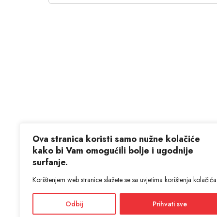
Ova stranica koristi samo nužne kolačiće
kako bi Vam omogućili bolje i ugodnije
surfanje.
Korištenjem web stranice slažete se sa uvjetima korištenja kolačića
Odbij
Prihvati sve