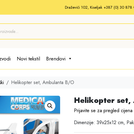
Draževići 102, Kiseljak +387 (0) 30 87
zvodi
Novi tekstil
Brendovi
ki
Helikopter set, Ambulanta B/O
Helikopter set
Prijavite se za pregled cijena
Dimenzije: 39x25x12 cm, Pak