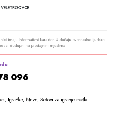
 VELETRGOVCE
anici imaju informativni karakter. U slučaju eventualne ljudske
podaci dostupni na prodajnim mjestima
odu
878 096
aci
,
Igračke
,
Novo
,
Setovi za igranje muški