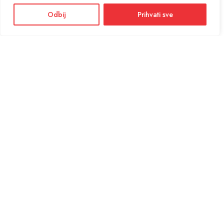
Odbij
Prihvati sve
Facebook
Instagram
Informacije i cijene na ovoj web stranici imaju informativni karakter. U slučaju
eventualne ljudske ili tehničke greške, mjerodavni su podaci dostupni na prodajnim
mjestima
KONTAKT