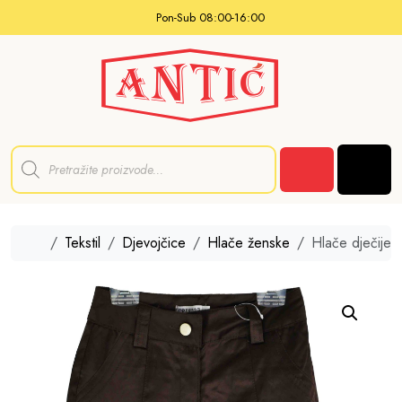
Skip to content
Pon-Sub 08:00-16:00
P
r
Men
o
Cart
d
u
c
t
Home
Tekstil
Djevojčice
Hlače ženske
Hlače dječije
s
s
e
a
r
c
h