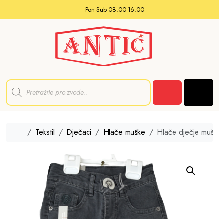
Skip to content
Pon-Sub 08:00-16:00
P
r
Men
o
Cart
d
u
c
t
Home
Tekstil
Dječaci
Hlače muške
Hlače dječje mušk
s
s
e
a
r
c
h