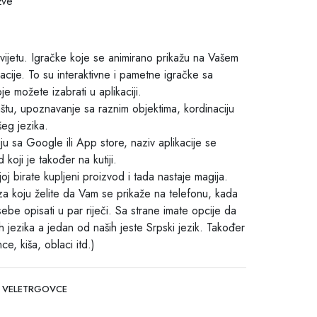
žve
vijetu. Igračke koje se animirano prikažu na Vašem
cije. To su interaktivne i pametne igračke sa
e možete izabrati u aplikaciji.
tu, upoznavanje sa raznim objektima, kordinaciju
šeg jezika.
ju sa Google ili App store, naziv aplikacije se
d koji je također na kutiji.
ojoj birate kupljeni proizvod i tada nastaje magija.
za koju želite da Vam se prikaže na telefonu, kada
ebe opisati u par riječi. Sa strane imate opcije da
 jezika a jedan od naših jeste Srpski jezik. Također
ce, kiša, oblaci itd.)
 VELETRGOVCE