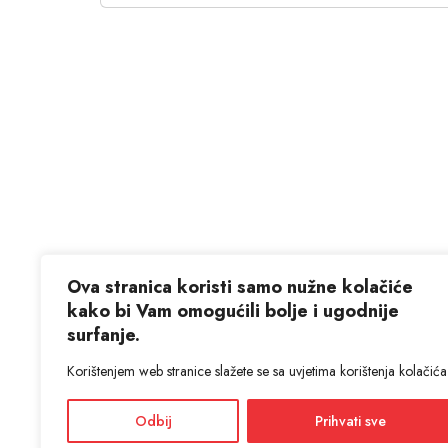
Ova stranica koristi samo nužne kolačiće
kako bi Vam omogućili bolje i ugodnije
surfanje.
Korištenjem web stranice slažete se sa uvjetima korištenja kolačića
Odbij
Prihvati sve