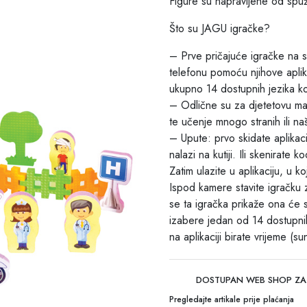
Figure su napravljene od spu
Što su JAGU igračke?
– Prve pričajuće igračke na s
telefonu pomoću njihove aplika
ukupno 14 dostupnih jezika koj
– Odlične su za djetetovu maš
te učenje mnogo stranih ili na
– Upute: prvo skidate aplikaci
nalazi na kutiji. Ili skenirate ko
Zatim ulazite u aplikaciju, u k
Ispod kamere stavite igračku 
se ta igračka prikaže ona će s
izabere jedan od 14 dostupnih
na aplikaciji birate vrijeme (sun
DOSTUPAN WEB SHOP ZA
Pregledajte artikale prije plaćanja