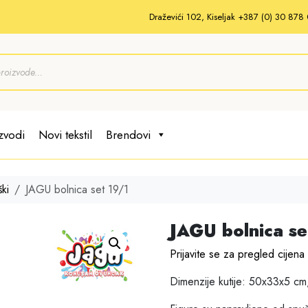
Draževići 102, Kiseljak +387 (0) 30 87
zvodi
Novi tekstil
Brendovi
ki
JAGU bolnica set 19/1
JAGU bolnica se
Prijavite se za pregled cijena
Dimenzije kutije: 50x33x5 cm