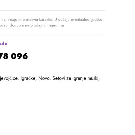
anici imaju informativni karakter. U slučaju eventualne ljudske
podaci dostupni na prodajnim mjestima
odu
878 096
jevojčice
,
Igračke
,
Novo
,
Setovi za igranje muški
,