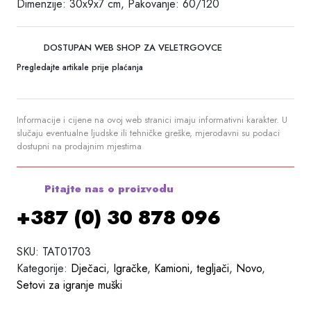
Dimenzije: 30x9x7 cm, Pakovanje: 60/120
DOSTUPAN WEB SHOP ZA VELETRGOVCE
Pregledajte artikale prije plaćanja
Informacije i cijene na ovoj web stranici imaju informativni karakter. U
slučaju eventualne ljudske ili tehničke greške, mjerodavni su podaci
dostupni na prodajnim mjestima
Pitajte nas o proizvodu
+387 (0) 30 878 096
SKU:
TAT01703
Kategorije:
Dječaci
,
Igračke
,
Kamioni, tegljači
,
Novo
,
Setovi za igranje muški