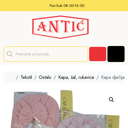
Skip to content
Pon-Sub 08:00-16:00
P
r
Men
o
Cart
d
u
c
t
Home
Tekstil
Ostalo
Kapa, šal, rukavice
Kapa dječija 
s
s
e
a
r
c
h