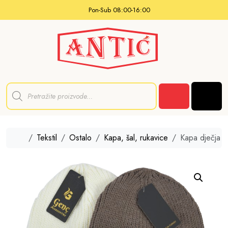
Skip to content
Pon-Sub 08:00-16:00
P
r
Men
o
Cart
d
u
c
t
Home
Tekstil
Ostalo
Kapa, šal, rukavice
Kapa dječja
s
s
e
a
r
c
h