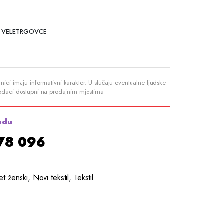
 VELETRGOVCE
anici imaju informativni karakter. U slučaju eventualne ljudske
podaci dostupni na prodajnim mjestima
odu
878 096
t ženski
,
Novi tekstil
,
Tekstil