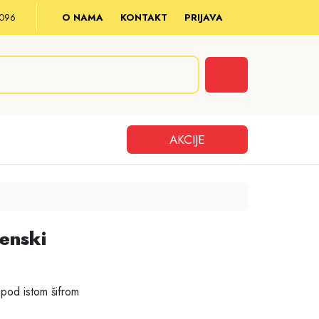
8 096
O NAMA
KONTAKT
PRIJAVA
Cart
AKCIJE
ženski
pod istom šifrom