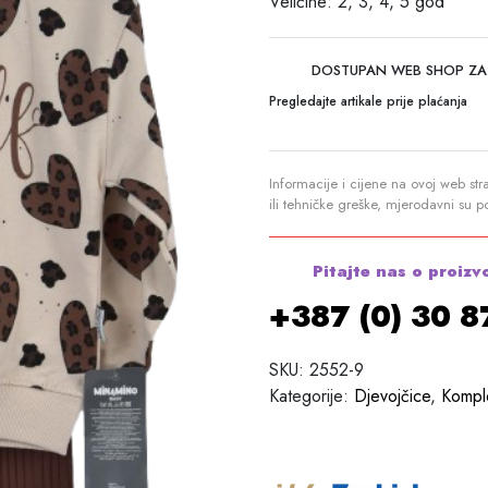
Veličine: 2, 3, 4, 5 god
DOSTUPAN WEB SHOP ZA
Pregledajte artikale prije plaćanja
Informacije i cijene na ovoj web str
ili tehničke greške, mjerodavni su 
Pitajte nas o proizv
+387 (0) 30 
SKU:
2552-9
Kategorije:
Djevojčice
,
Komple