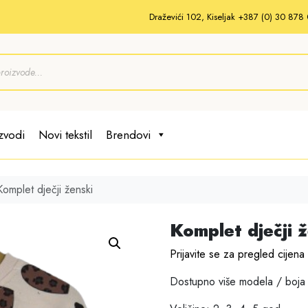
Draževići 102, Kiseljak +387 (0) 30 87
zvodi
Novi tekstil
Brendovi
Komplet dječji ženski
Komplet dječji 
Prijavite se za pregled cijena
Dostupno više modela / boja 