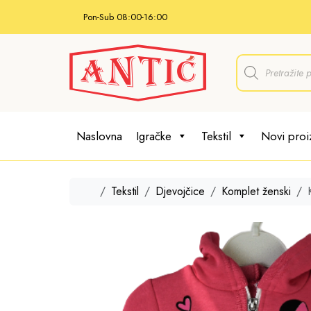
Skip to content
Pon-Sub 08:00-16:00
P
r
o
d
u
c
t
Naslovna
Igračke
Tekstil
Novi proi
s
s
e
a
r
Home
Tekstil
Djevojčice
Komplet ženski
c
h