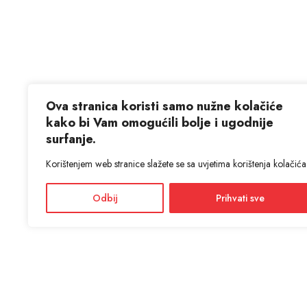
Ova stranica koristi samo nužne kolačiće
kako bi Vam omogućili bolje i ugodnije
surfanje.
Korištenjem web stranice slažete se sa uvjetima korištenja kolačića
Odbij
Prihvati sve
KON