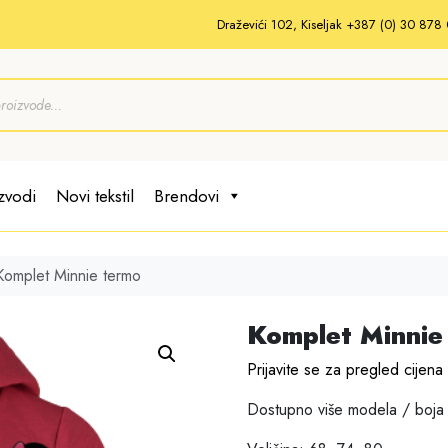
Draževići 102, Kiseljak +387 (0) 30 87
zvodi
Novi tekstil
Brendovi
Komplet Minnie termo
Komplet Minnie
Prijavite se za pregled cijena
Dostupno više modela / boja 