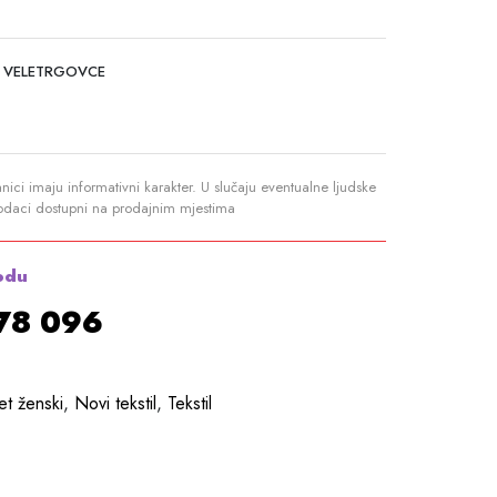
 VELETRGOVCE
anici imaju informativni karakter. U slučaju eventualne ljudske
podaci dostupni na prodajnim mjestima
odu
878 096
t ženski
,
Novi tekstil
,
Tekstil