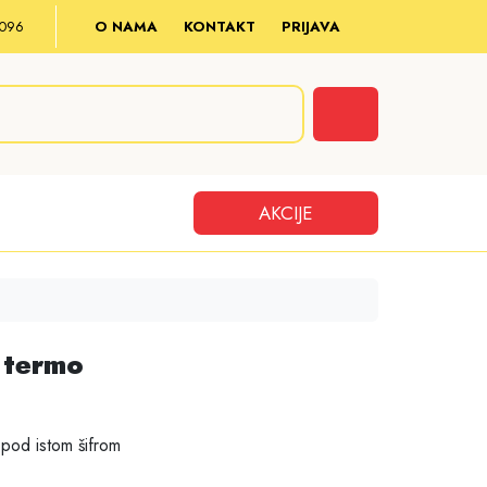
8 096
O NAMA
KONTAKT
PRIJAVA
Cart
AKCIJE
 termo
pod istom šifrom