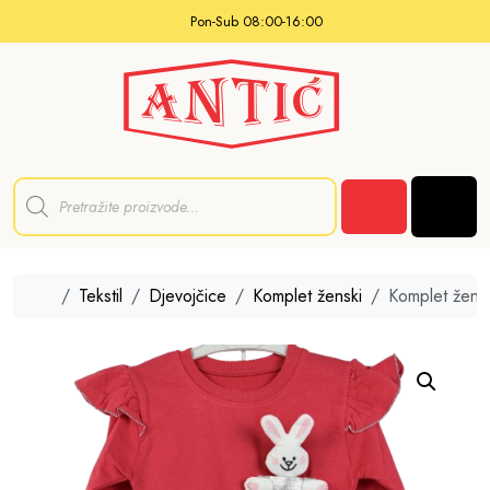
Skip to content
Pon-Sub 08:00-16:00
P
r
Men
o
Cart
d
u
c
t
Home
Tekstil
Djevojčice
Komplet ženski
Komplet žensk
s
s
e
a
r
c
h