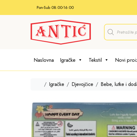
Skip to content
Pon-Sub 08:00-16:00
P
r
o
d
u
c
t
Naslovna
Igračke
Tekstil
Novi proi
s
s
e
a
r
Home
Igračke
Djevojčice
Bebe, lutke i dod
c
h