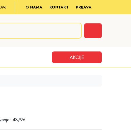
8 096
O NAMA
KONTAKT
PRIJAVA
Cart
AKCIJE
vanje: 48/96