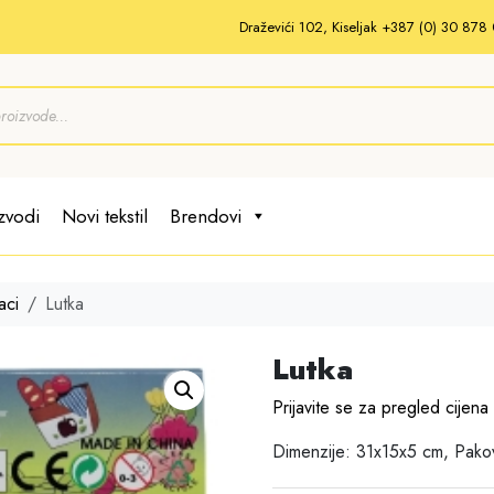
Draževići 102, Kiseljak +387 (0) 30 87
zvodi
Novi tekstil
Brendovi
aci
Lutka
Lutka
Prijavite se za pregled cijena
Dimenzije: 31x15x5 cm, Pako