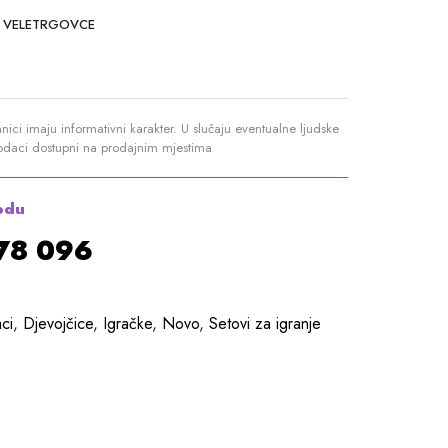
 VELETRGOVCE
anici imaju informativni karakter. U slučaju eventualne ljudske
podaci dostupni na prodajnim mjestima
odu
878 096
ci
,
Djevojčice
,
Igračke
,
Novo
,
Setovi za igranje