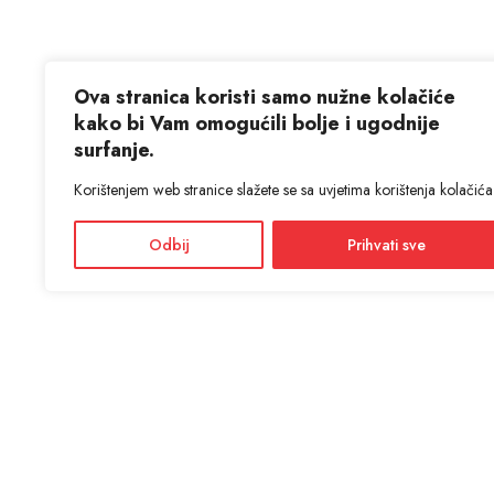
Ova stranica koristi samo nužne kolačiće
kako bi Vam omogućili bolje i ugodnije
surfanje.
Korištenjem web stranice slažete se sa uvjetima korištenja kolačića
Odbij
Prihvati sve
KON
ANTIĆ d