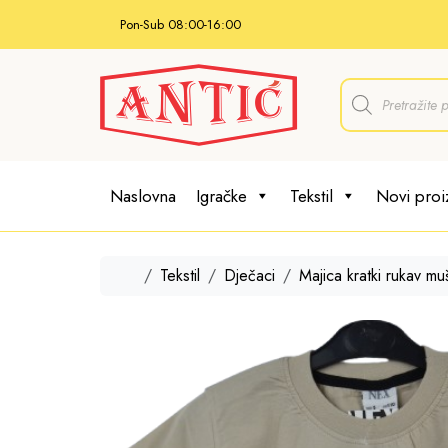
Skip to content
Pon-Sub 08:00-16:00
P
r
o
d
u
c
t
Naslovna
Igračke
Tekstil
Novi proi
s
s
e
a
r
Home
Tekstil
Dječaci
Majica kratki rukav mu
c
h