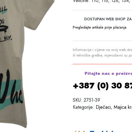
Veličine: 110, 116, 128, 134,
DOSTUPAN WEB SHOP ZA
Pregledajte artikale prije plaćanja
Informacije i cijene na ovoj web str
ili tehničke greške, mjerodavni su 
Pitajte nas o proizv
+387 (0) 30 
SKU:
2751-39
Kategorije:
Dječaci
,
Majica kr