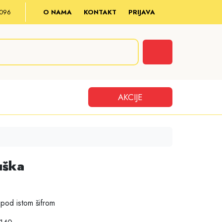
8 096
O NAMA
KONTAKT
PRIJAVA
Cart
AKCIJE
uška
pod istom šifrom