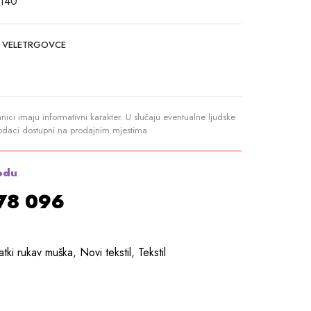
 140
 VELETRGOVCE
anici imaju informativni karakter. U slučaju eventualne ljudske
podaci dostupni na prodajnim mjestima
odu
878 096
atki rukav muška
,
Novi tekstil
,
Tekstil