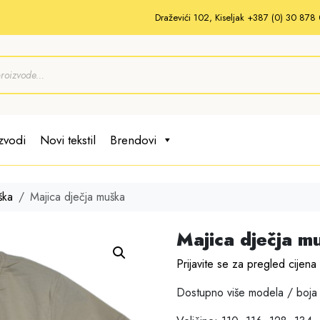
Draževići 102, Kiseljak +387 (0) 30 87
zvodi
Novi tekstil
Brendovi
ška
Majica dječja muška
Majica dječja m
Prijavite se za pregled cijena
Dostupno više modela / boja 