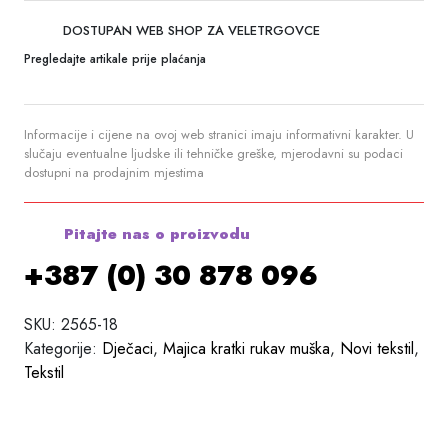
DOSTUPAN WEB SHOP ZA VELETRGOVCE
Pregledajte artikale prije plaćanja
Informacije i cijene na ovoj web stranici imaju informativni karakter. U
slučaju eventualne ljudske ili tehničke greške, mjerodavni su podaci
dostupni na prodajnim mjestima
Pitajte nas o proizvodu
+387 (0) 30 878 096
SKU:
2565-18
Kategorije:
Dječaci
,
Majica kratki rukav muška
,
Novi tekstil
,
Tekstil