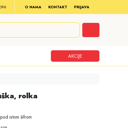
8 096
O NAMA
KONTAKT
PRIJAVA
Cart
AKCIJE
uška, rolka
pod istom šifrom