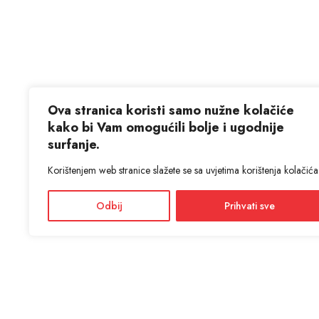
Ova stranica koristi samo nužne kolačiće
kako bi Vam omogućili bolje i ugodnije
surfanje.
Korištenjem web stranice slažete se sa uvjetima korištenja kolačića
Odbij
Prihvati sve
KON