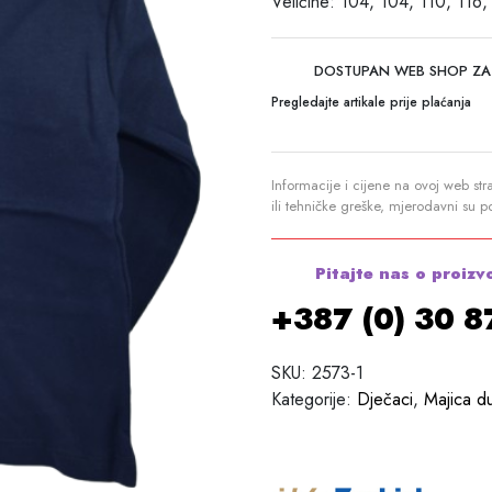
Veličine: 104, 104, 110, 116,
DOSTUPAN WEB SHOP ZA
Pregledajte artikale prije plaćanja
Informacije i cijene na ovoj web str
ili tehničke greške, mjerodavni su 
Pitajte nas o proizv
+387 (0) 30 
SKU:
2573-1
Kategorije:
Dječaci
,
Majica d