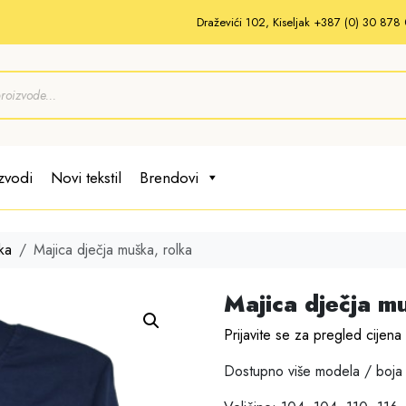
Draževići 102, Kiseljak +387 (0) 30 87
zvodi
Novi tekstil
Brendovi
ka
Majica dječja muška, rolka
Majica dječja m
Prijavite se za pregled cijena
Dostupno više modela / boja 