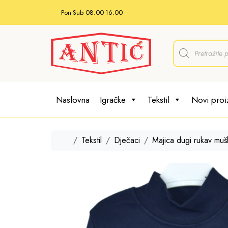
Skip to content
Pon-Sub 08:00-16:00
P
r
o
d
u
c
t
Naslovna
Igračke
Tekstil
Novi proi
s
s
e
a
r
Home
Tekstil
Dječaci
Majica dugi rukav muš
c
h