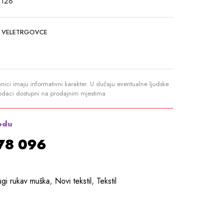
 128
 VELETRGOVCE
anici imaju informativni karakter. U slučaju eventualne ljudske
podaci dostupni na prodajnim mjestima
odu
878 096
ugi rukav muška
,
Novi tekstil
,
Tekstil