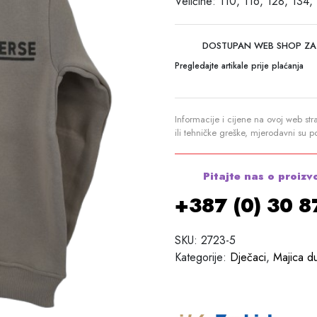
Veličine: 110, 116, 128, 134,
DOSTUPAN WEB SHOP ZA
Pregledajte artikale prije plaćanja
Informacije i cijene na ovoj web str
ili tehničke greške, mjerodavni su 
Pitajte nas o proizv
+387 (0) 30 
SKU:
2723-5
Kategorije:
Dječaci
,
Majica d