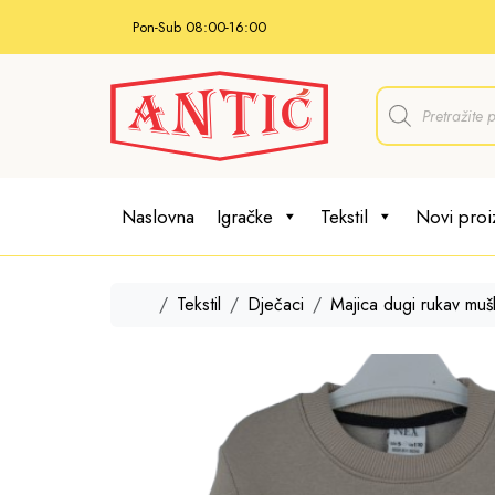
Skip to content
Pon-Sub 08:00-16:00
P
r
o
d
u
c
t
Naslovna
Igračke
Tekstil
Novi proi
s
s
e
a
r
Home
Tekstil
Dječaci
Majica dugi rukav muš
c
h