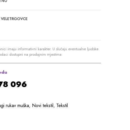
 140
 VELETRGOVCE
anici imaju informativni karakter. U slučaju eventualne ljudske
podaci dostupni na prodajnim mjestima
odu
878 096
ugi rukav muška
,
Novi tekstil
,
Tekstil