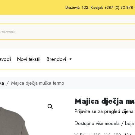
Draževići 102, Kiseljak +387 (0) 30 87
zvodi
Novi tekstil
Brendovi
ka
Majica dječja muška termo
Majica dječja m
Prijavite se za pregled cijena
Dostupno više modela / boja 