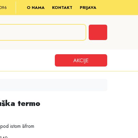
8 096
O NAMA
KONTAKT
PRIJAVA
Cart
AKCIJE
uška termo
pod istom šifrom