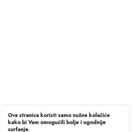
Ova stranica koristi samo nužne kolačiće
kako bi Vam omogućili bolje i ugodnije
surfanje.