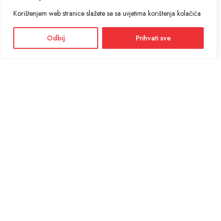
Korištenjem web stranice slažete se sa uvjetima korištenja kolačića
Odbij
Prihvati sve
Facebook
Instagram
Informacije i cijene na ovoj web stranici imaju informativni karakter. U slučaju
eventualne ljudske ili tehničke greške, mjerodavni su podaci dostupni na prodajnim
mjestima