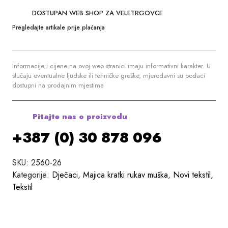
DOSTUPAN WEB SHOP ZA VELETRGOVCE
Pregledajte artikale prije plaćanja
Informacije i cijene na ovoj web stranici imaju informativni karakter. U
slučaju eventualne ljudske ili tehničke greške, mjerodavni su podaci
dostupni na prodajnim mjestima
Pitajte nas o proizvodu
+387 (0) 30 878 096
SKU:
2560-26
Kategorije:
Dječaci
,
Majica kratki rukav muška
,
Novi tekstil
,
Tekstil