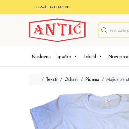
Skip to content
Pon-Sub 08:00-16:00
P
r
o
d
u
c
t
Naslovna
Igračke
Tekstil
Novi proi
s
s
e
a
r
Home
Tekstil
Odrasli
Piđama
Majica za š
c
h