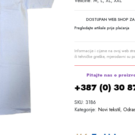
Veličine: M, L, XL, XXL
DOSTUPAN WEB SHOP ZA
Pregledajte artikale prije plaćanja
Informacije i cijene na ovoj web str
ili tehničke greške, mjerodavni su 
Pitajte nas o proizv
+387 (0) 30 
SKU:
3186
Kategorije:
Novi tekstil
,
Odras