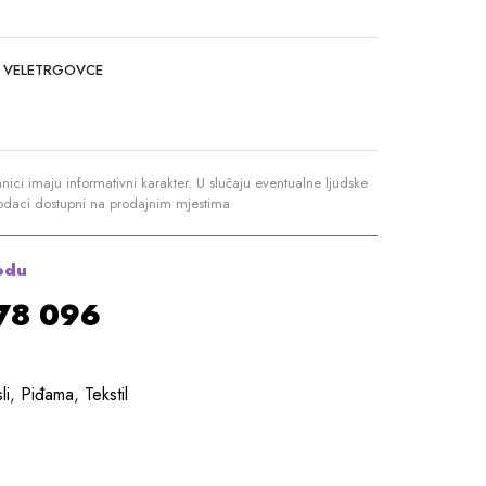
 VELETRGOVCE
anici imaju informativni karakter. U slučaju eventualne ljudske
podaci dostupni na prodajnim mjestima
odu
878 096
li
,
Piđama
,
Tekstil