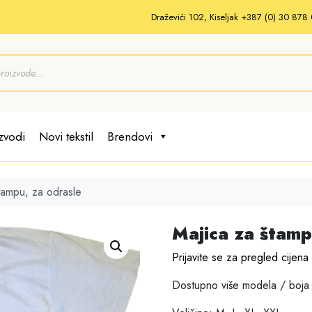
Draževići 102, Kiseljak +387 (0) 30 87
zvodi
Novi tekstil
Brendovi
tampu, za odrasle
Majica za štamp
Prijavite se za pregled cijena
Dostupno više modela / boja 