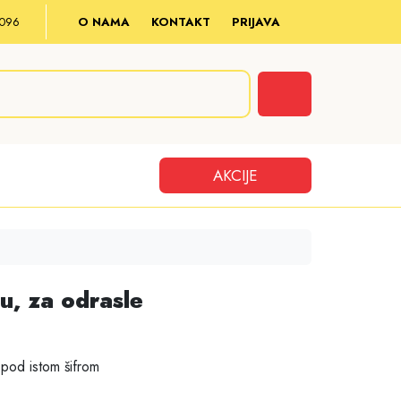
8 096
O NAMA
KONTAKT
PRIJAVA
Cart
AKCIJE
u, za odrasle
pod istom šifrom