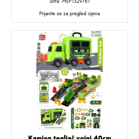
Šifra: HSP1329761
Prijavite se za pregled cijena
Kamion tegljač vojni 40cm