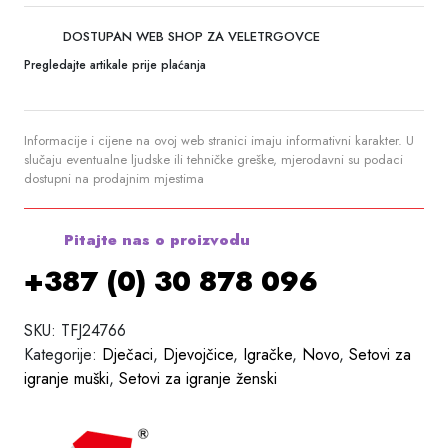
DOSTUPAN WEB SHOP ZA VELETRGOVCE
Pregledajte artikale prije plaćanja
Informacije i cijene na ovoj web stranici imaju informativni karakter. U
slučaju eventualne ljudske ili tehničke greške, mjerodavni su podaci
dostupni na prodajnim mjestima
Pitajte nas o proizvodu
+387 (0) 30 878 096
SKU:
TFJ24766
Kategorije:
Dječaci
,
Djevojčice
,
Igračke
,
Novo
,
Setovi za
igranje muški
,
Setovi za igranje ženski