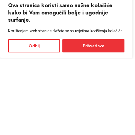
Ova stranica koristi samo nužne kolačiće
kako bi Vam omogućili bolje i ugodnije
surfanje.
Korištenjem web stranice slažete se sa uvjetima korištenja kolačića
Odbij
Prihvati sve
Facebook
Instagram
Informacije i cijene na ovoj web stranici imaju informativni karakter. U slučaju