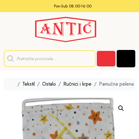
Skip to content
Pon-Sub 08:00-16:00
P
r
Men
o
Cart
d
u
c
t
Home
Tekstil
Ostalo
Ručnici i krpe
Pamučna pelena
s
s
e
a
r
c
h