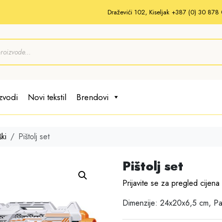
Draževići 102, Kiseljak +387 (0) 30 87
zvodi
Novi tekstil
Brendovi
ki
Pištolj set
Pištolj set
Prijavite se za pregled cijena
Dimenzije: 24x20x6,5 cm, P