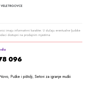
 VELETRGOVCE
anici imaju informativni karakter. U slučaju eventualne ljudske
podaci dostupni na prodajnim mjestima
odu
878 096
Novo
,
Puške i pištolji
,
Setovi za igranje muški