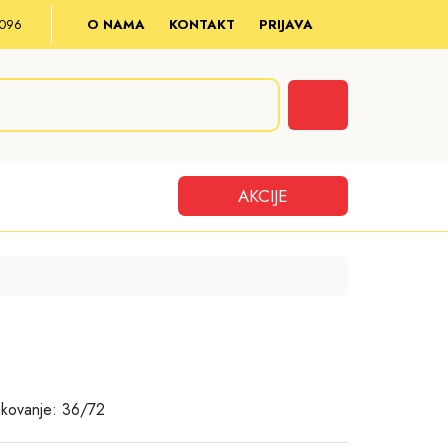
8 096
O NAMA
KONTAKT
PRIJAVA
Cart
AKCIJE
akovanje: 36/72