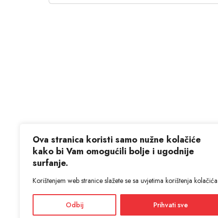
Ova stranica koristi samo nužne kolačiće
kako bi Vam omogućili bolje i ugodnije
surfanje.
Korištenjem web stranice slažete se sa uvjetima korištenja kolačića
Odbij
Prihvati sve