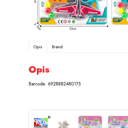
Opis
Brand
Opis
Barcode: 6928882480175