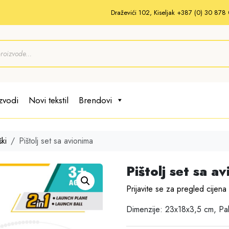
Draževići 102, Kiseljak +387 (0) 30 87
zvodi
Novi tekstil
Brendovi
ki
Pištolj set sa avionima
Pištolj set sa a
Prijavite se za pregled cijena
Dimenzije: 23x18x3,5 cm, Pa