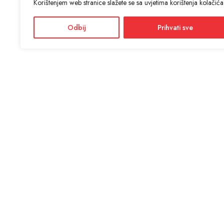
Korištenjem web stranice slažete se sa uvjetima korištenja kolačića
Odbij
Prihvati sve
KON
ANTIĆ d
Adres
Facebook
Dražević
Instagram
Radno
Ponedjel
Informacije i cijene na ovoj web stranici imaju informativni
karakter. U slučaju eventualne ljudske ili tehničke greške,
mjerodavni su podaci dostupni na prodajnim mjestima
SSL si