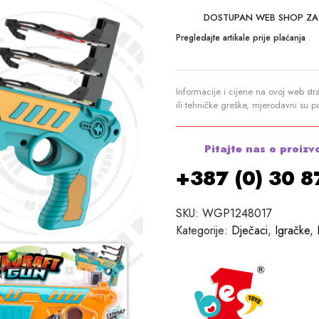
DOSTUPAN WEB SHOP ZA
Pregledajte artikale prije plaćanja
Informacije i cijene na ovoj web str
ili tehničke greške, mjerodavni su 
Pitajte nas o proizv
+387 (0) 30 
SKU:
WGP1248017
Kategorije:
Dječaci
,
Igračke
,