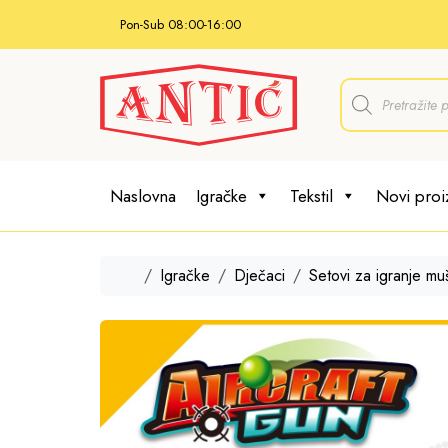
Skip to content
Pon-Sub 08:00-16:00
P
r
o
d
u
c
t
Naslovna
Igračke
Tekstil
Novi proi
s
s
e
a
r
Home
Igračke
Dječaci
Setovi za igranje muš
c
h