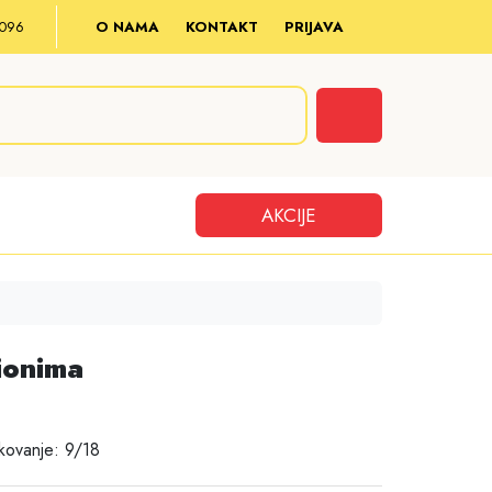
8 096
O NAMA
KONTAKT
PRIJAVA
Cart
AKCIJE
vionima
kovanje: 9/18