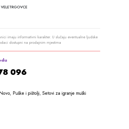
 VELETRGOVCE
anici imaju informativni karakter. U slučaju eventualne ljudske
podaci dostupni na prodajnim mjestima
odu
878 096
Novo
,
Puške i pištolji
,
Setovi za igranje muški