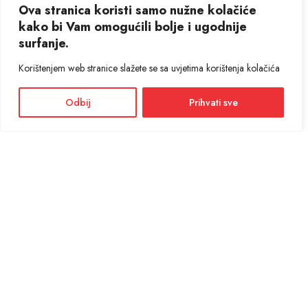
Ova stranica koristi samo nužne kolačiće
kako bi Vam omogućili bolje i ugodnije
surfanje.
Korištenjem web stranice slažete se sa uvjetima korištenja kolačića
Odbij
Prihvati sve
Facebook
Instagram
Informacije i cijene na ovoj web stranici imaju informativni karakter. U slučaju