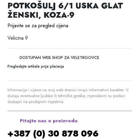
POTKOŠULJ 6/1 USKA GLAT
ŽENSKI, KOZA-9
Prijavite se za pregled cijena
Velicina 9
DOSTUPAN WEB SHOP ZA VELETRGOVCE
Pregledajte artikale prije plaćanja
Informacije i cijene na ovoj web stranici imaju informativni karakter. U
slučaju eventualne ljudske ili tehničke greške, mjerodavni su podaci
dostupni na prodajnim mjestima
Pitajte nas o proizvodu
+387 (0) 30 878 096