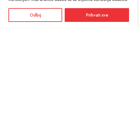
Odbij
Prihvati sve
Facebook
Instagram
Informacije i cijene na ovoj web stranici imaju informativni karakter. U slučaju
eventualne ljudske ili tehničke greške, mjerodavni su podaci dostupni na prodajnim
mjestima
KONTAKT