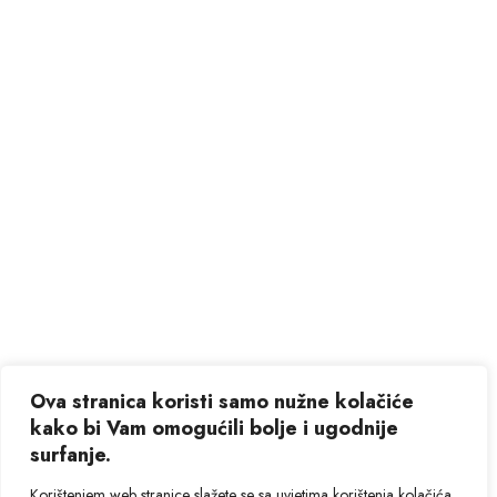
Ova stranica koristi samo nužne kolačiće
kako bi Vam omogućili bolje i ugodnije
surfanje.
Korištenjem web stranice slažete se sa uvjetima korištenja kolačića