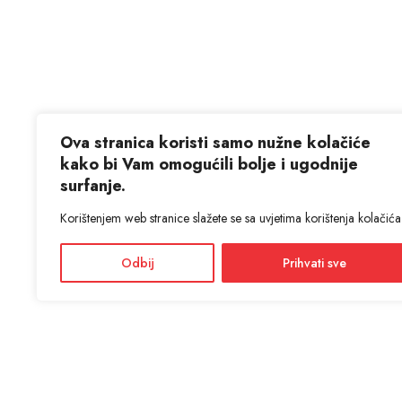
Ova stranica koristi samo nužne kolačiće
kako bi Vam omogućili bolje i ugodnije
surfanje.
Korištenjem web stranice slažete se sa uvjetima korištenja kolačića
Odbij
Prihvati sve
KON