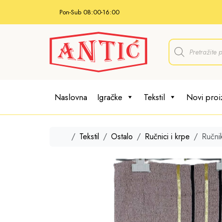
Skip to content
Pon-Sub 08:00-16:00
P
r
o
d
u
c
t
Naslovna
Igračke
Tekstil
Novi proi
s
s
e
a
r
Home
Tekstil
Ostalo
Ručnici i krpe
Ručnik
c
h