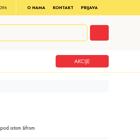
8 096
O NAMA
KONTAKT
PRIJAVA
Cart
AKCIJE
pod istom šifrom