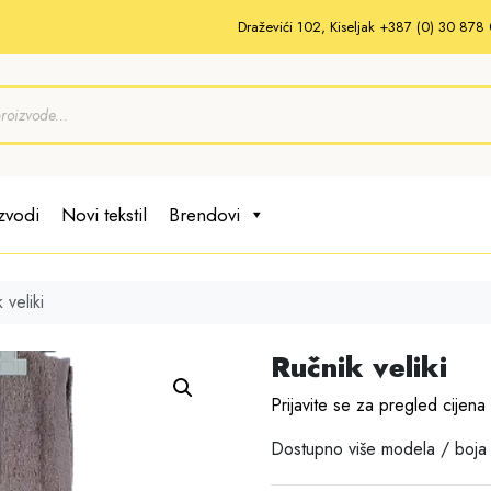
Draževići 102, Kiseljak +387 (0) 30 87
zvodi
Novi tekstil
Brendovi
 veliki
Ručnik veliki
Prijavite se za pregled cijena
Dostupno više modela / boja 