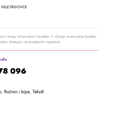
 VELETRGOVCE
anici imaju informativni karakter. U slučaju eventualne ljudske
podaci dostupni na prodajnim mjestima
odu
878 096
o
,
Ručnici i krpe
,
Tekstil