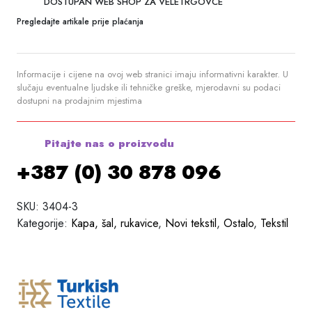
DOSTUPAN WEB SHOP ZA VELETRGOVCE
Pregledajte artikale prije plaćanja
Informacije i cijene na ovoj web stranici imaju informativni karakter. U
slučaju eventualne ljudske ili tehničke greške, mjerodavni su podaci
dostupni na prodajnim mjestima
Pitajte nas o proizvodu
+387 (0) 30 878 096
SKU:
3404-3
Kategorije:
Kapa, šal, rukavice
,
Novi tekstil
,
Ostalo
,
Tekstil