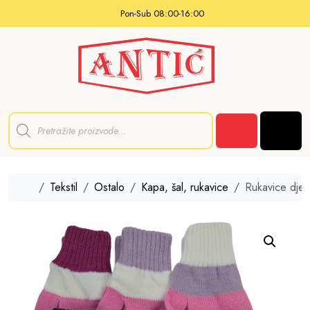
Skip to content
Pon-Sub 08:00-16:00
P
r
Men
o
Cart
d
u
c
t
Home
Tekstil
Ostalo
Kapa, šal, rukavice
Rukavice dječ
s
s
e
a
r
c
h