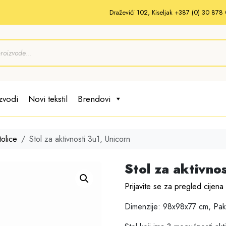
Draževići 102, Kiseljak +387 (0) 30 87
zvodi
Novi tekstil
Brendovi
tolice
Stol za aktivnosti 3u1, Unicorn
Stol za aktivnos
Prijavite se za pregled cijena
Dimenzije: 98x98x77 cm, Pak