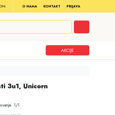
8 096
O NAMA
KONTAKT
PRIJAVA
Cart
AKCIJE
ti 3u1, Unicorn
ovanje: 1/1