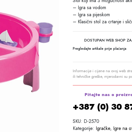
Stol koji ima 3 mogućnosti akt
– Igra sa vodom
– Igra sa pijeskom
– Klasični stol za crtanje i sli
DOSTUPAN WEB SHOP ZA
Pregledajte artikale prije plaćanja
Informacije i cijene na ovoj web str
ili tehničke greške, mjerodavni su 
Pitajte nas o proizv
+387 (0) 30 
SKU:
D-2570
Kategorije:
Igračke
,
Igre na 