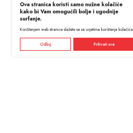
Ova stranica koristi samo nužne kolačiće
kako bi Vam omogućili bolje i ugodnije
surfanje.
Korištenjem web stranice slažete se sa uvjetima korištenja kolačića
Odbij
Prihvati sve
KON
ANTIĆ d
Adres
Facebook
Dražević
Instagram
Radno