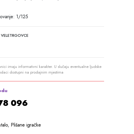
ovanje: 1/125
 VELETRGOVCE
anici imaju informativni karakter. U slučaju eventualne ljudske
podaci dostupni na prodajnim mjestima
odu
878 096
talo
,
Plišane igračke