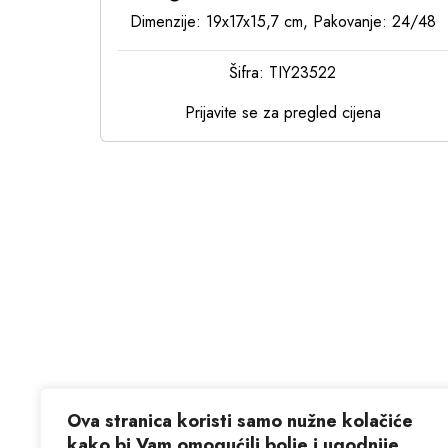
Dimenzije: 19x17x15,7 cm, Pakovanje: 24/48
Šifra: TIY23522
Prijavite se za pregled cijena
Ova stranica koristi samo nužne kolačiće
kako bi Vam omogućili bolje i ugodnije