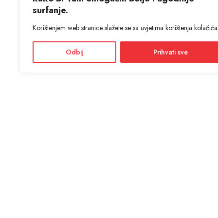
surfanje.
Korištenjem web stranice slažete se sa uvjetima korištenja kolačića
Odbij
Prihvati sve
KON
ANTIĆ d
Adres
Facebook
Dražević
Instagram
Radno
Ponedjel
Informacije i cijene na ovoj web stranici imaju informativni