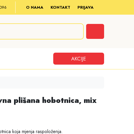
8 096
O NAMA
KONTAKT
PRIJAVA
Cart
AKCIJE
vna plišana hobotnica, mix
tnica koja mjenja raspoloženja.