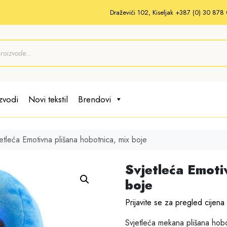
Draževići 102, Kiseljak +387 (0) 30 87
zvodi
Novi tekstil
Brendovi
etleća Emotivna plišana hobotnica, mix boje
Svjetleća Emoti
boje
Prijavite se za pregled cijena
Svjetleća mekana plišana hobo