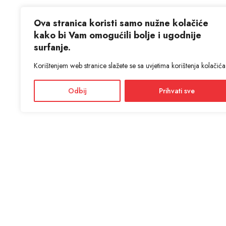
Ova stranica koristi samo nužne kolačiće
kako bi Vam omogućili bolje i ugodnije
surfanje.
Korištenjem web stranice slažete se sa uvjetima korištenja kolačića
Odbij
Prihvati sve
KON
ANTIĆ d
Adres
Facebook
Dražević