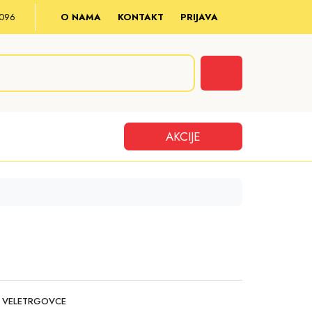
8 096
O NAMA
KONTAKT
PRIJAVA
Cart
AKCIJE
 VELETRGOVCE