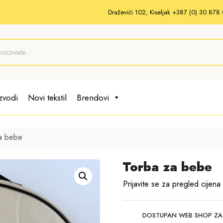
Draževići 102, Kiseljak +387 (0) 30 87
zvodi
Novi tekstil
Brendovi
a bebe
Torba za bebe
Prijavite se za pregled cijena
DOSTUPAN WEB SHOP ZA