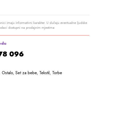
anici imaju informativni karakter. U slučaju eventualne ljudske
podaci dostupni na prodajnim mjestima
odu
878 096
,
Ostalo
,
Set za bebe
,
Tekstil
,
Torbe