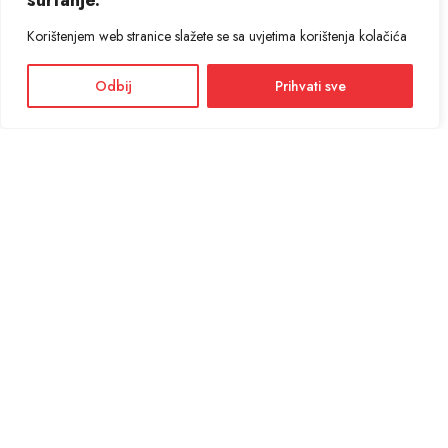
surfanje.
Korištenjem web stranice slažete se sa uvjetima korištenja kolačića
Odbij
Prihvati sve
Facebook
Instagram
Informacije i cijene na ovoj web stranici imaju informativni karakter. U slučaju
eventualne ljudske ili tehničke greške, mjerodavni su podaci dostupni na prodajnim
mjestima