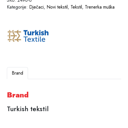
SKU:
2496-6
Kategorije:
Dječaci
,
Novi tekstil
,
Tekstil
,
Trenerka muška
Brand
Brand
Turkish tekstil