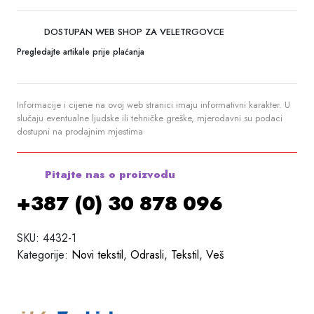
DOSTUPAN WEB SHOP ZA VELETRGOVCE
Pregledajte artikale prije plaćanja
Informacije i cijene na ovoj web stranici imaju informativni karakter. U
slučaju eventualne ljudske ili tehničke greške, mjerodavni su podaci
dostupni na prodajnim mjestima
Pitajte nas o proizvodu
+387 (0) 30 878 096
SKU:
4432-1
Kategorije:
Novi tekstil
,
Odrasli
,
Tekstil
,
Veš