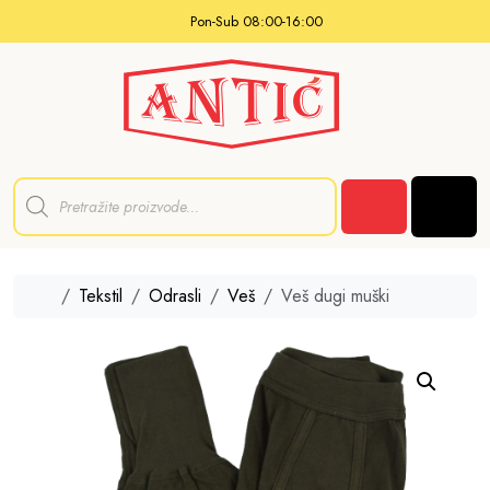
Skip to content
Pon-Sub 08:00-16:00
P
r
Men
o
Cart
d
u
c
t
Home
Tekstil
Odrasli
Veš
Veš dugi muški
s
s
e
a
r
c
h