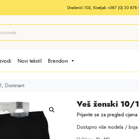
Draževići 102, Kiseljak +387 (0) 30 87
zvodi
Novi tekstil
Brendovi
1, Dominant
Veš ženski 10/
Prijavite se za pregled cijena
Dostupno više modela / boja 