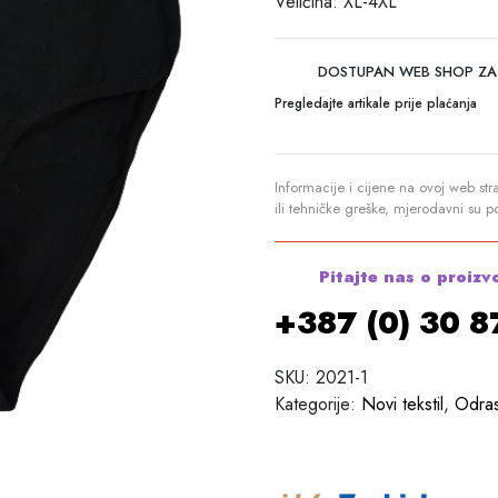
Veličina: XL-4XL
DOSTUPAN WEB SHOP ZA
Pregledajte artikale prije plaćanja
Informacije i cijene na ovoj web str
ili tehničke greške, mjerodavni su 
Pitajte nas o proizv
+387 (0) 30 
SKU:
2021-1
Kategorije:
Novi tekstil
,
Odras