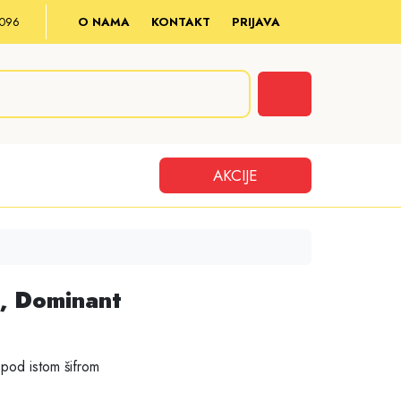
8 096
O NAMA
KONTAKT
PRIJAVA
Cart
AKCIJE
1, Dominant
pod istom šifrom