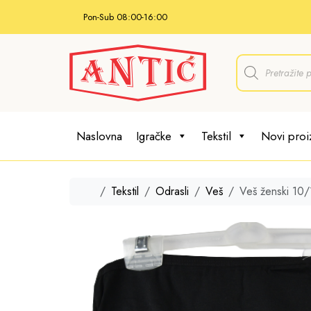
Skip to content
Pon-Sub 08:00-16:00
P
r
o
d
u
c
t
Naslovna
Igračke
Tekstil
Novi proi
s
s
e
a
r
Home
Tekstil
Odrasli
Veš
Veš ženski 10/
c
h