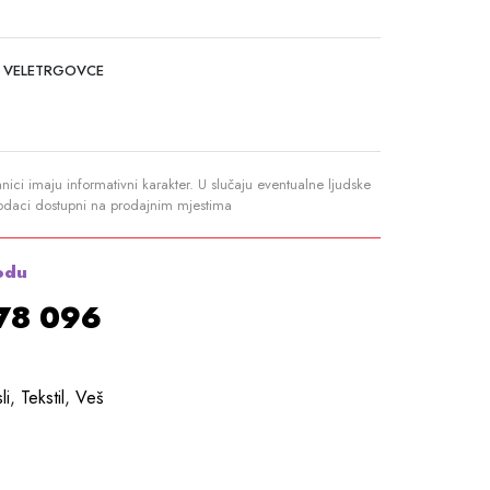
 VELETRGOVCE
anici imaju informativni karakter. U slučaju eventualne ljudske
podaci dostupni na prodajnim mjestima
odu
878 096
li
,
Tekstil
,
Veš