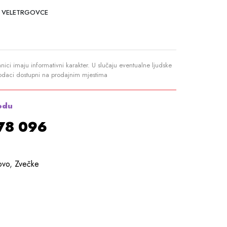
 VELETRGOVCE
anici imaju informativni karakter. U slučaju eventualne ljudske
podaci dostupni na prodajnim mjestima
odu
878 096
ovo
,
Zvečke