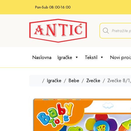
Skip to content
Pon-Sub 08:00-16:00
P
r
o
d
u
c
t
Naslovna
Igračke
Tekstil
Novi proi
s
s
e
a
r
Home
Igračke
Bebe
Zvečke
Zvečke 8/1
c
h