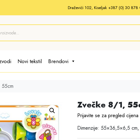
Draževići 102, Kiseljak +387 (0) 30 87
zvodi
Novi tekstil
Brendovi
, 55cm
Zvečke 8/1, 55
Prijavite se za pregled cijena
Dimenzije: 55×36,5×6,5 cm,