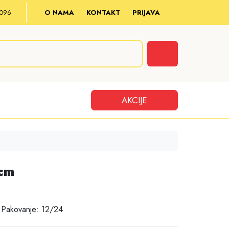
8 096
O NAMA
KONTAKT
PRIJAVA
Cart
AKCIJE
cm
 Pakovanje: 12/24