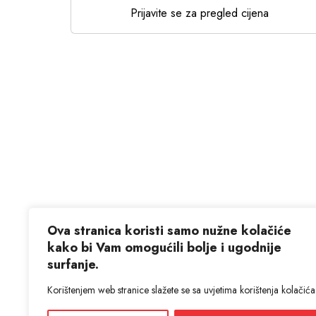
Prijavite se za pregled cijena
Ova stranica koristi samo nužne kolačiće
kako bi Vam omogućili bolje i ugodnije
surfanje.
Korištenjem web stranice slažete se sa uvjetima korištenja kolačića