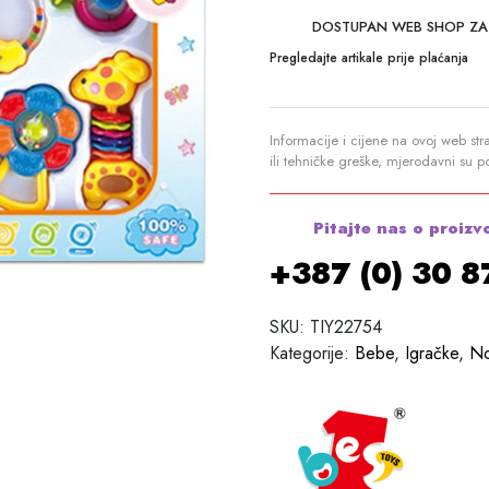
DOSTUPAN WEB SHOP ZA
Pregledajte artikale prije plaćanja
Informacije i cijene na ovoj web str
ili tehničke greške, mjerodavni su 
Pitajte nas o proizv
+387 (0) 30 
SKU:
TIY22754
Kategorije:
Bebe
,
Igračke
,
N