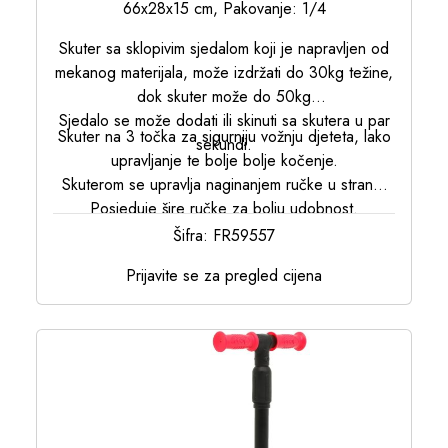
66x28x15 cm, Pakovanje: 1/4
Skuter sa sklopivim sjedalom koji je napravljen od
mekanog materijala, može izdržati do 30kg težine,
dok skuter može do 50kg
Sjedalo se može dodati ili skinuti sa skutera u par
Skuter na 3 točka za sigurniju vožnju djeteta, lako
sekundi.
upravljanje te bolje bolje kočenje.
Skuterom se upravlja naginanjem ručke u stranu.
Posjeduje šire ručke za bolju udobnost.
Skuter se lagano sastavlja, te je sklopiv u jednom
Šifra: FR59557
potezu.
Prijavite se za pregled cijena
Posjeduje gumene točkove koji svijetle kada se
skuter vozi.
Podloga za noge je neproklizavajuća
Mogućnost podešavanja visine (68-80 cm)
Maximalna težina: 50 kg
Godine: 3-7
Proizvodnja: Turska