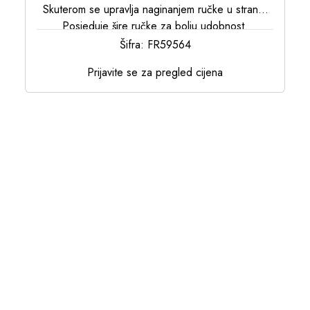
Skuterom se upravlja naginanjem ručke u stranu.
Posjeduje šire ručke za bolju udobnost.
Skuter se lagano sastavlja, te je sklopiv u jednom
Šifra: FR59564
potezu.
Prijavite se za pregled cijena
Posjeduje gumene točkove koji svijetle kada se
skuter vozi.
Podloga za noge je neproklizavajuća
Mogućnost podešavanja visine (68-80 cm)
Maximalna težina: 50 kg
Godine: 3-7
Proizvodnja: Turska