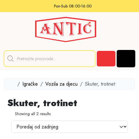
Skip to content
Pon-Sub 08:00-16:00
P
r
Men
o
Cart
d
u
c
t
Home
Igračke
Vozila za djecu
Skuter, trotinet
s
s
e
Skuter, trotinet
a
r
c
Showing all 2 results
h