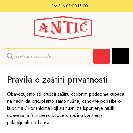
Skip to content
Pon-Sub 08:00-16:00
P
r
Men
o
Cart
d
u
c
Pravila o zaštiti privatnosti
t
s
s
e
Obavezujemo se pružati zaštitu osobnim podacima kupaca,
a
na način da prikupljamo samo nužne, osnovne podatke o
r
c
kupcima / korisnicima koji su nužni za ispunjenje naših
h
obaveza; informišemo kupce o načinu korištenja
prikupljenih podataka.