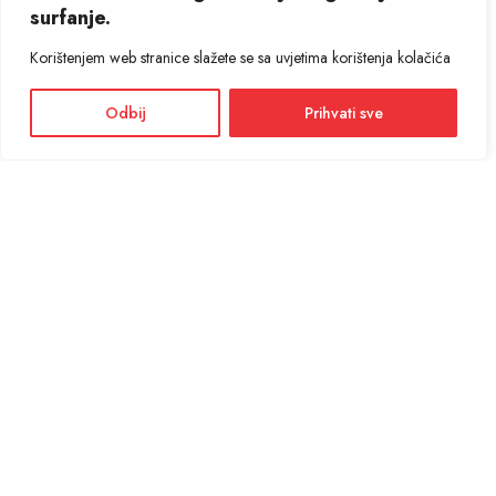
surfanje.
Korištenjem web stranice slažete se sa uvjetima korištenja kolačića
Odbij
Prihvati sve
Facebook
Instagram
Informacije i cijene na ovoj web stranici imaju informativni karakter. U slučaju
eventualne ljudske ili tehničke greške, mjerodavni su podaci dostupni na prodajnim
mjestima