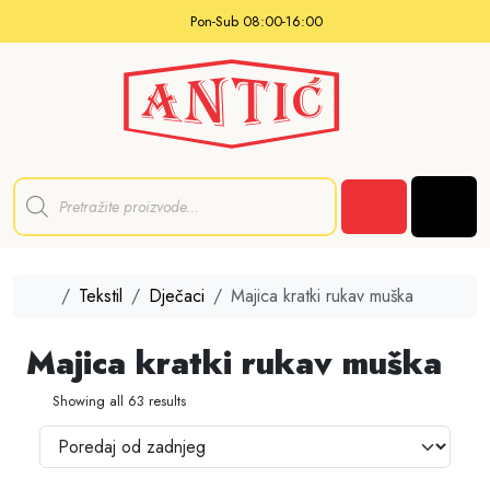
Skip to content
Pon-Sub 08:00-16:00
P
r
Men
o
Cart
d
u
c
t
Home
Tekstil
Dječaci
Majica kratki rukav muška
s
s
e
Majica kratki rukav muška
a
r
c
Showing all 63 results
h